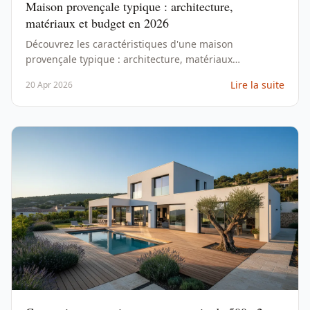
Maison provençale typique : architecture,
matériaux et budget en 2026
Découvrez les caractéristiques d'une maison
provençale typique : architecture, matériaux
traditionnels, prix de construction et conseils pour un
Lire la suite
20 Apr 2026
projet authentique en Provence.