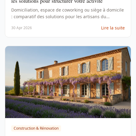
les solutions pour structurer votre activité
Domiciliation, espace de coworking ou siège à domicile
: comparatif des solutions pour les artisans du
bâtiment qui veulent une adresse professionnelle
Lire la suite
30 Apr 2026
conforme.
Construction & Rénovation