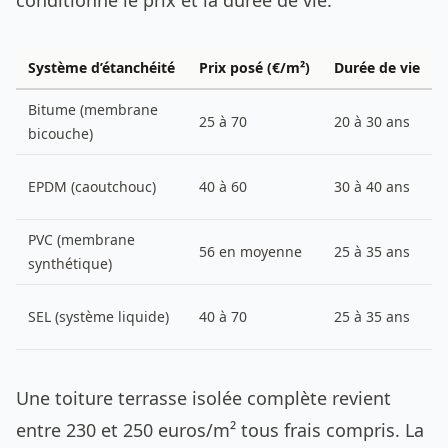
conditionne le prix et la durée de vie.
Système d’étanchéité
Prix posé (€/m²)
Durée de vie
Bitume (membrane
25 à 70
20 à 30 ans
bicouche)
EPDM (caoutchouc)
40 à 60
30 à 40 ans
PVC (membrane
56 en moyenne
25 à 35 ans
synthétique)
SEL (système liquide)
40 à 70
25 à 35 ans
Une toiture terrasse isolée complète revient
entre 230 et 250 euros/m² tous frais compris. La